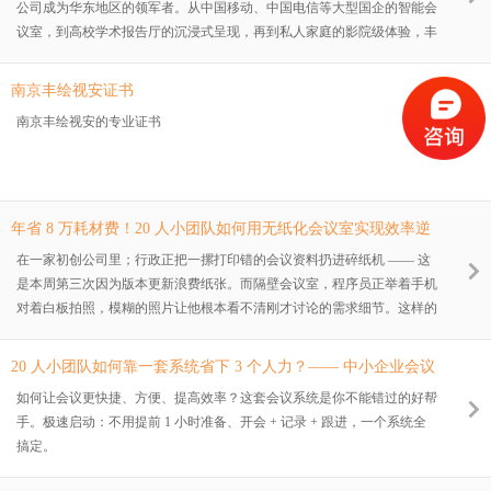
公司成为华东地区的领军者。从中国移动、中国电信等大型国企的智能会
议室，到高校学术报告厅的沉浸式呈现，再到私人家庭的影院级体验，丰
绘视安始终以顶尖技术团队为内核、全球优质产品为支撑，让每一段声音
精准穿透空间，每一幅画面直抵人心。
南京丰绘视安证书
南京丰绘视安的专业证书
年省 8 万耗材费！20 人小团队如何用无纸化会议室实现效率逆
袭？
在一家初创公司里；行政正把一摞打印错的会议资料扔进碎纸机 —— 这
是本周第三次因为版本更新浪费纸张。而隔壁会议室，程序员正举着手机
对着白板拍照，模糊的照片让他根本看不清刚才讨论的需求细节。这样的
场景，每天都在无数中小企业的会议室里重复上演：年均 8 万元的耗材浪
费、30% 的会议时间消耗在资料准备上、40% 的决策因记录模糊最终不
20 人小团队如何靠一套系统省下 3 个人力？—— 中小企业会议
了了之。
提效实战指南
如何让会议更快捷、方便、提高效率？这套会议系统是你不能错过的好帮
手。极速启动：不用提前 1 小时准备、开会 + 记录 + 跟进，一个系统全
搞定。