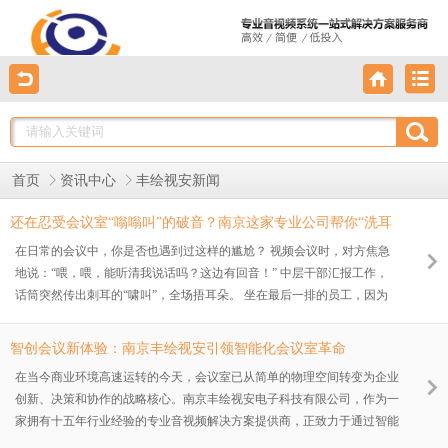
首页
资讯中心
丰绘视安新闻
还在忍受会议室“嗡嗡叫”的破音？南京这家专业公司帮你“洗耳
朵”！
在日常的会议中，你是否也遇到过这样的尴尬？ 视频会议时，对方焦急
地说：“喂，喂，能听清我说话吗？这边有回音！” 中层干部汇报工作，
话筒突然传出刺耳的“啸叫”，全场捂耳朵。 坐在最后一排的员工，因为
听不清领导的战略部署，全程只能“看口型”。 这些问题的根源，往往不
在于设备“坏了”，而在于会议室音响系统的 “老化”与“不适配” 。 在南
智创会议新体验：南京丰绘视安引领智能化会议室革命
京，有这样一家技术型公司——南京丰绘视安电子科技有限公司，他们不
在当今商业环境高速运转的今天，会议室已从简单的物理空间转变为企业
做千篇一律的“设备搬运工”，而是要做声场环境的“外科医生”。今天，我
创新、决策和协作的战略核心。南京丰绘视安电子科技有限公司，作为一
们就带你走进丰绘视安，看看他们是如何通过一场专业的“手术”，让老旧
家拥有十五年行业经验的专业音视频解决方案提供商，正致力于通过智能
会议室“哑嗓”变“金嗓”。
化、一体化的会议系统解决方案，重新定义高效会议的标准。