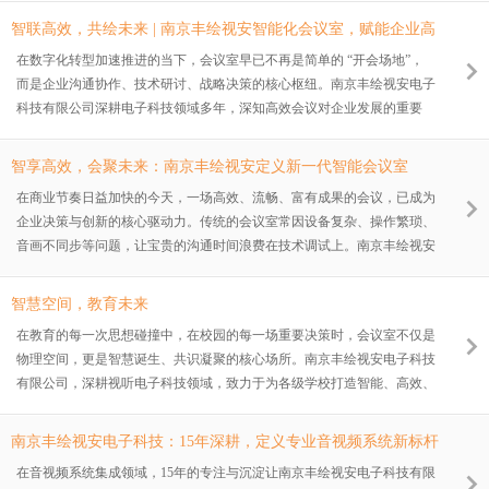
智联高效，共绘未来 | 南京丰绘视安智能化会议室，赋能企业高
效协作
在数字化转型加速推进的当下，会议室早已不再是简单的 “开会场地”，
而是企业沟通协作、技术研讨、战略决策的核心枢纽。南京丰绘视安电子
科技有限公司深耕电子科技领域多年，深知高效会议对企业发展的重要
性，倾力打造多间智能化会议室，以先进的设备配置、灵活的场景适配与
人性化的细节设计，为内部团队协作与外部客户洽谈提供全方位支持，彰
智享高效，会聚未来：南京丰绘视安定义新一代智能会议室
显科技企业的专业与创新实力。
在商业节奏日益加快的今天，一场高效、流畅、富有成果的会议，已成为
企业决策与创新的核心驱动力。传统的会议室常因设备复杂、操作繁琐、
音画不同步等问题，让宝贵的沟通时间浪费在技术调试上。南京丰绘视安
电子科技有限公司，凭借十五年深耕音视频系统集成领域的深厚积淀，致
力于为客户打造?“所想即所见，所听即所得”?的智能会议新体验。我们不
智慧空间，教育未来
仅仅是设备的提供商，更是智慧会议空间的构建者与赋能者。
在教育的每一次思想碰撞中，在校园的每一场重要决策时，会议室不仅是
物理空间，更是智慧诞生、共识凝聚的核心场所。南京丰绘视安电子科技
有限公司，深耕视听电子科技领域，致力于为各级学校打造智能、高效、
协同、可靠的现代化会议室整体解决方案，助力教育数字化转型，赋能智
慧校园建设。
南京丰绘视安电子科技：15年深耕，定义专业音视频系统新标杆
在音视频系统集成领域，15年的专注与沉淀让南京丰绘视安电子科技有限